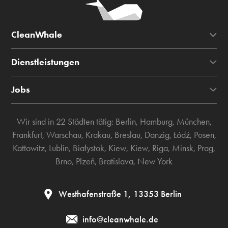
CleanWhale
Dienstleistungen
Jobs
Wir sind in 22 Städten tätig:
Berlin
,
Hamburg
,
München
,
Frankfurt
,
Warschau
,
Krakau
,
Breslau
,
Danzig
,
Łódź
,
Posen
,
Kattowitz
,
Lublin
,
Białystok
,
Kiew
,
Kiew
,
Riga
,
Minsk
,
Prag
,
Brno
,
Plzeň
,
Bratislava
,
New York
Westhafenstraße 1, 13353 Berlin
info@cleanwhale.de