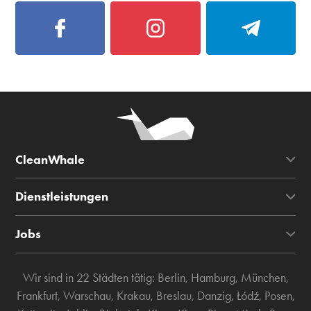
CleanWhale
Dienstleistungen
Jobs
Wir sind in 22 Städten tätig:
Berlin
,
Hamburg
,
München
,
Frankfurt
,
Warschau
,
Krakau
,
Breslau
,
Danzig
,
Łódź
,
Posen
,