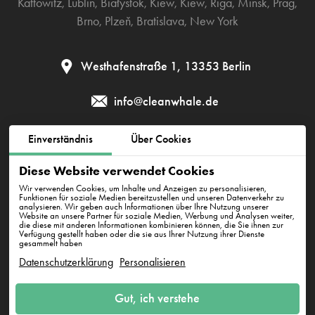
Kattowitz
,
Lublin
,
Białystok
,
Kiew
,
Kiew
,
Riga
,
Minsk
,
Prag
,
Brno
,
Plzeň
,
Bratislava
,
New York
Westhafenstraße 1, 13353 Berlin
info@cleanwhale.de
Einverständnis
Über Cookies
AGB zur Nutzung der Plattform
Datenschutzerklärung
Diese Website verwendet Cookies
Cookie-Richtlinie
Impressum
Wir verwenden Cookies, um Inhalte und Anzeigen zu personalisieren,
Funktionen für soziale Medien bereitzustellen und unseren Datenverkehr zu
analysieren. Wir geben auch Informationen über Ihre Nutzung unserer
Website an unsere Partner für soziale Medien, Werbung und Analysen weiter,
die diese mit anderen Informationen kombinieren können, die Sie ihnen zur
CleanWhale GmbH, HRB 240046 B, DE353460818
Verfügung gestellt haben oder die sie aus Ihrer Nutzung ihrer Dienste
Westhafenstraße 1, 13353 Berlin
gesammelt haben
Datenschutzerklärung
Personalisieren
Gut, ich verstehe