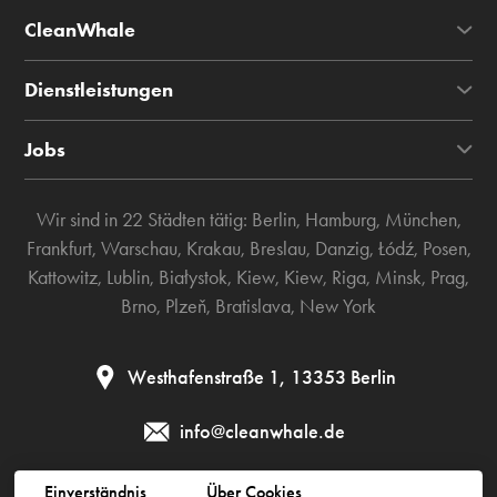
CleanWhale
Dienstleistungen
Jobs
Wir sind in 22 Städten tätig:
Berlin
,
Hamburg
,
München
,
Frankfurt
,
Warschau
,
Krakau
,
Breslau
,
Danzig
,
Łódź
,
Posen
,
Kattowitz
,
Lublin
,
Białystok
,
Kiew
,
Kiew
,
Riga
,
Minsk
,
Prag
,
Brno
,
Plzeň
,
Bratislava
,
New York
Westhafenstraße 1, 13353 Berlin
info@cleanwhale.de
Einverständnis
Über Cookies