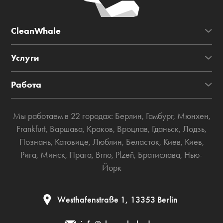
CleanWhale
Услуги
Работа
Мы работаем в 22 городах:
Берлин
,
Гамбург
,
Мюнхен
,
Frankfurt
,
Варшава
,
Краков
,
Вроцлав
,
Гданьск
,
Лодзь
,
Познань
,
Катовице
,
Люблин
,
Беласток
,
Киев
,
Киев
,
Рига
,
Минск
,
Прага
,
Brno
,
Plzeň
,
Братислава
,
Нью-
Йорк
Westhafenstraße 1, 13353 Berlin