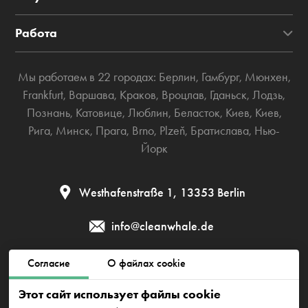
Работа
Мы работаем в 22 городах:
Берлин
,
Гамбург
,
Мюнхен
,
Frankfurt
,
Варшава
,
Краков
,
Вроцлав
,
Гданьск
,
Лодзь
,
Познань
,
Катовице
,
Люблин
,
Беласток
,
Киев
,
Киев
,
Рига
,
Минск
,
Прага
,
Brno
,
Plzeň
,
Братислава
,
Нью-
Йорк
Westhafenstraße 1, 13353 Berlin
info@cleanwhale.de
Согласие
О файлах cookie
Публичный договор
Политика приватности
Этот сайт использует файлы cookie
Политика использования файлов cookie
Impressum