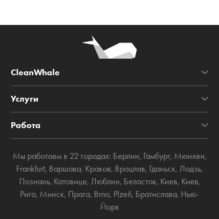
CleanWhale
Услуги
Работа
Мы работаем в 22 городах:
Берлин
,
Гамбург
,
Мюнхен
,
Frankfurt
,
Варшава
,
Краков
,
Вроцлав
,
Гданьск
,
Лодзь
,
Познань
,
Катовице
,
Люблин
,
Беласток
,
Киев
,
Киев
,
Рига
,
Минск
,
Прага
,
Brno
,
Plzeň
,
Братислава
,
Нью-
Йорк