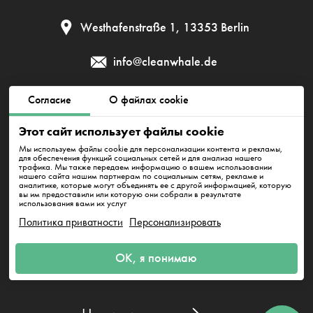
Westhafenstraße 1, 13353 Berlin
info@cleanwhale.de
Согласие
О файлах cookie
Публичный договор
Политика приватности
Этот сайт использует файлы cookie
Политика использования файлов cookie
Impressum
Мы используем файлы cookie для персонализации контента и рекламы,
для обеспечения функций социальных сетей и для анализа нашего
трафика. Мы также передаем информацию о вашем использовании
нашего сайта нашим партнерам по социальным сетям, рекламе и
аналитике, которые могут объединять ее с другой информацией, которую
CleanWhale GmbH, HRB 240046 B, DE353460818
вы им предоставили или которую они собрали в результате
Westhafenstraße 1, 13353 Berlin
использования вами их услуг
Политика приватности
Персонализировать
ОК, я понимаю