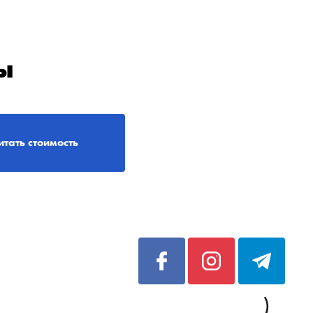
ы
итать стоимость