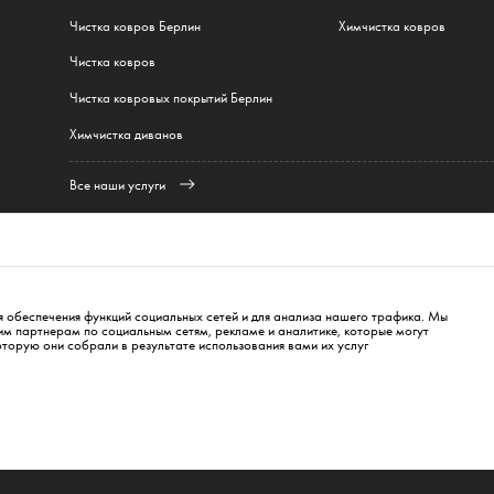
Чистка ковров Берлин
Химчистка ковров
Чистка ковров
Чистка ковровых покрытий Берлин
Химчистка диванов
Все наши услуги
ин
,
Гамбург
,
Мюнхен
,
Frankfurt
,
Варшава
,
Краков
,
Вроцлав
,
Гданьск
,
Лодзь
,
Познань
,
erlin
info@cleanwhale.de
я обеспечения функций социальных сетей и для анализа нашего трафика. Мы
 партнерам по социальным сетям, рекламе и аналитике, которые могут
оторую они собрали в результате использования вами их услуг
Политика приватности
Политика использования файлов cookie
Impress
353460818