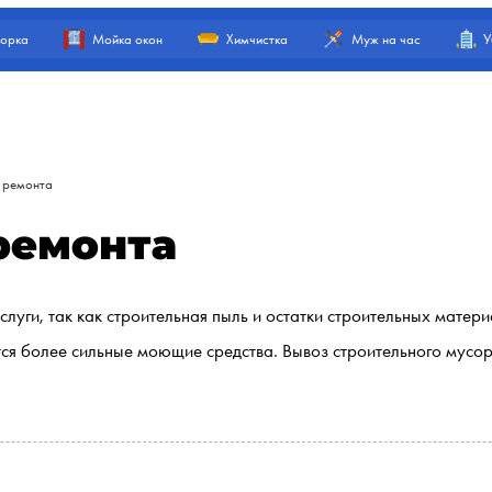
орка
Мойка окон
Химчистка
Муж на час
У
 ремонта
ремонта
слуги, так как строительная пыль и остатки строительных мате
ся более сильные моющие средства. Вывоз строительного мусора 