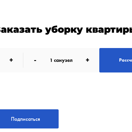
Заказать уборку квартир
+
-
+
1
санузел
Рассч
Подписаться