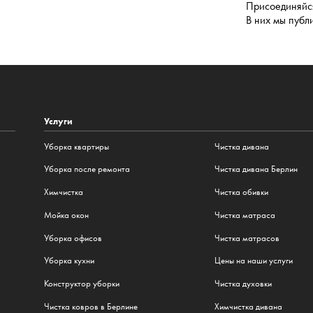
Присоединяйся
В них мы публ
Услуги
Уборка квартиры
Чистка дивана
Уборка после ремонта
Чистка дивана Берлин
Химчистка
Чистка обивки
Мойка окон
Чистка матраса
Уборка офисов
Чистка матрасов
Уборка кухни
Цены на наши услуги
Конструктор уборки
Чистка духовки
Чистка ковров в Берлине
Химчистка дивана