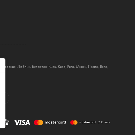
Катовице
,
Люблин
,
Беласток
,
Киев
,
Киев
,
Рига
,
Минск
,
Прага
,
Brno
,
um