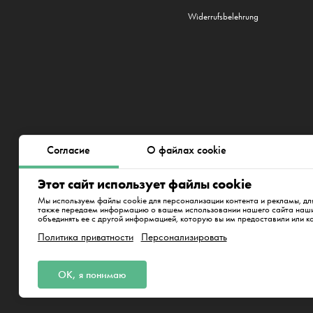
Widerrufsbelehrung
Согласие
О файлах cookie
Мы работаем в 22 городах:
Берл
Plzeň
,
Братислава
,
Нью-Йорк
Этот сайт использует файлы cookie
Westhafenstraße 1, 13353 B
Мы используем файлы cookie для персонализации контента и рекламы, дл
также передаем информацию о вашем использовании нашего сайта нашим
объединять ее с другой информацией, которую вы им предоставили или к
Публичный договор
Политика приватности
Персонализировать
ОК, я понимаю
CleanWhale GmbH, HRB 240046 B, DE
Westhafenstraße 1, 13353 Berlin