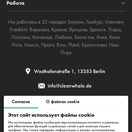
Работа
Мы работаем в 22 городах:
Берлин
,
Гамбург
,
Мюнхен
,
Frankfurt
,
Варшава
,
Краков
,
Вроцлав
,
Гданьск
,
Лодзь
,
Познань
,
Катовице
,
Люблин
,
Беласток
,
Киев
,
Киев
,
Рига
,
Минск
,
Прага
,
Brno
,
Plzeň
,
Братислава
,
Нью-
Йорк
Westhafenstraße 1, 13353 Berlin
info@cleanwhale.de
Согласие
О файлах cookie
Публичный договор
Политика приватности
Этот сайт использует файлы cookie
Политика использования файлов cookie
Impressum
Мы используем файлы cookie для персонализации контента и рекламы,
для обеспечения функций социальных сетей и для анализа нашего
трафика. Мы также передаем информацию о вашем использовании