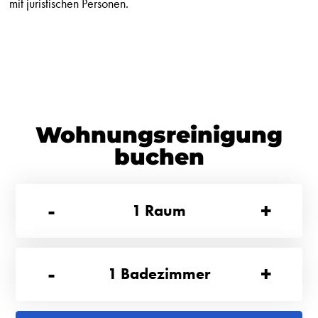
mit juristischen Personen.
Wohnungsreinigung
buchen
-
+
1
Raum
-
+
1
Badezimmer