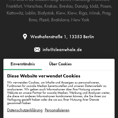
Frankfurt
,
Warschau
,
Krakau
,
Breslau
,
Danzig
,
Łódź
,
Posen
,
Kattowitz
,
Lublin
,
Białystok
,
Kiew
,
Kiew
,
Riga
,
Minsk
,
Prag
,
Brno
,
Plzeň
,
Bratislava
,
New York
Westhafenstraße 1, 13353 Berlin
info@cleanwhale.de
Einverständnis
Über Cookies
AGB zur Nutzung der Plattform
Datenschutzerklärung
Diese Website verwendet Cookies
Cookie-Richtlinie
Impressum
Wir verwenden Cookies, um Inhalte und Anzeigen zu personalisieren,
Funktionen für soziale Medien bereitzustellen und unseren Datenverkehr zu
analysieren. Wir geben auch Informationen über Ihre Nutzung unserer
Website an unsere Partner für soziale Medien, Werbung und Analysen weiter,
die diese mit anderen Informationen kombinieren können, die Sie ihnen zur
CleanWhale GmbH, HRB 240046 B, DE353460818
Verfügung gestellt haben oder die sie aus Ihrer Nutzung ihrer Dienste
Westhafenstraße 1, 13353 Berlin
gesammelt haben
Datenschutzerklärung
Personalisieren