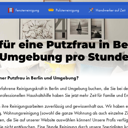
Fensterreinigung
Polsterreinigung
Handwerker auf Zeit
für eine Putzfrau in Be
Umgebung pro Stund
iner Putzfrau in Berlin und Umgebung?
fahrene Reinigungskraft in Berlin und Umgebung buchen, die Sie bei d
 professionellen Haushaltshilfe haben Sie jetzt mehr Zeit für Familie und 
n ihre Reinigungsarbeiten zuverlässig und gewissenhaft aus. Wir haben ei
ng, Wohnungsreinigung (sowohl die ganze Wohnung als auch einzelne Zi
en, die Sie auf unserer Website auswählen können! Unsere Profis verfü
e nicht enttäuschen. Eine Stunde Reinigung durch unsere Spezialisten k