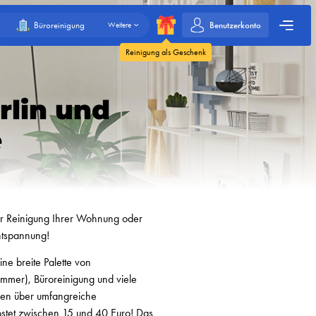
Benutzerkonto
Büroreinigung
Weitere
Reinigung als Geschenk
rlin und
e
er Reinigung Ihrer Wohnung oder
Entspannung!
ne breite Palette von
mmer), Büroreinigung und viele
gen über umfangreiche
ostet zwischen 15 und 40 Euro! Das