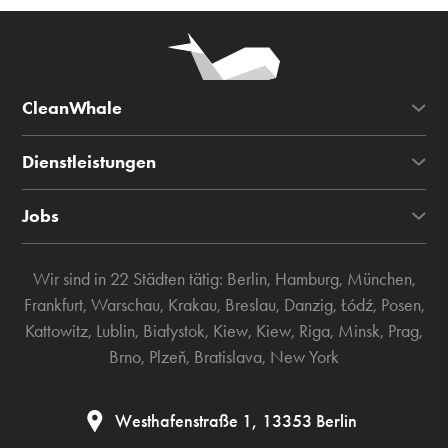
CleanWhale
Dienstleistungen
Jobs
Wir sind in 22 Städten tätig:
Berlin
,
Hamburg
,
München
,
Frankfurt
,
Warschau
,
Krakau
,
Breslau
,
Danzig
,
Łódź
,
Posen
,
Kattowitz
,
Lublin
,
Białystok
,
Kiew
,
Kiew
,
Riga
,
Minsk
,
Prag
,
Brno
,
Plzeň
,
Bratislava
,
New York
Westhafenstraße 1, 13353 Berlin