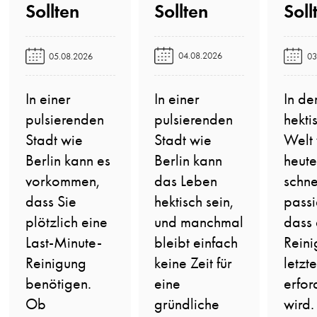
Sollten️
Sollten️
Soll
04.08.2026
05.08.2026
03
In einer
In einer
In de
pulsierenden
pulsierenden
hekti
Stadt wie
Stadt wie
Welt
Berlin kann
Berlin kann es
heute
das Leben
vorkommen,
schne
hektisch sein,
dass Sie
passi
und manchmal
plötzlich eine
dass 
bleibt einfach
Last-Minute-
Reini
keine Zeit für
Reinigung
letzt
eine
benötigen.
erfor
gründliche
Ob
wird