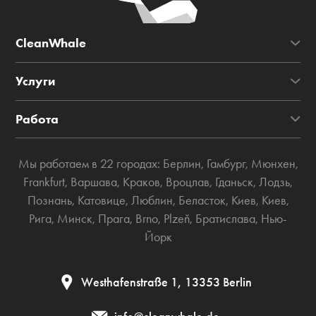
CleanWhale
Услуги
Работа
Мы работаем в 22 городах:
Берлин
,
Гамбург
,
Мюнхен
,
Frankfurt
,
Варшава
,
Краков
,
Вроцлав
,
Гданьск
,
Лодзь
,
Познань
,
Катовице
,
Люблин
,
Беласток
,
Киев
,
Киев
,
Рига
,
Минск
,
Прага
,
Brno
,
Plzeň
,
Братислава
,
Нью-
Йорк
Westhafenstraße 1, 13353 Berlin