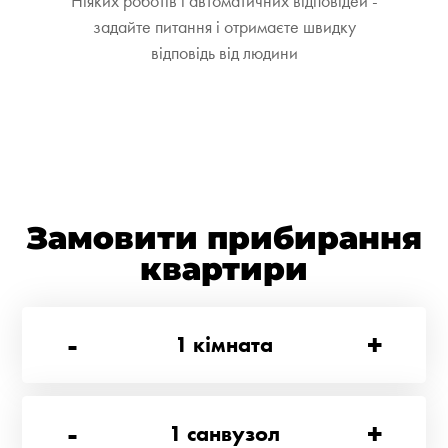
Ніяких роботів і автоматичних відповідей -
задайте питання і отримаєте швидку
відповідь від людини
Замовити прибирання
квартири
-
+
1
кімната
-
+
1
санвузол